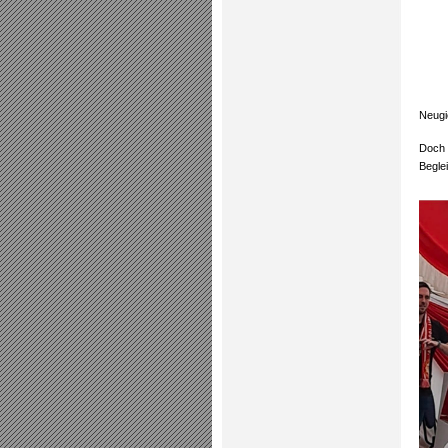
Neugi
Doch 
Beglei