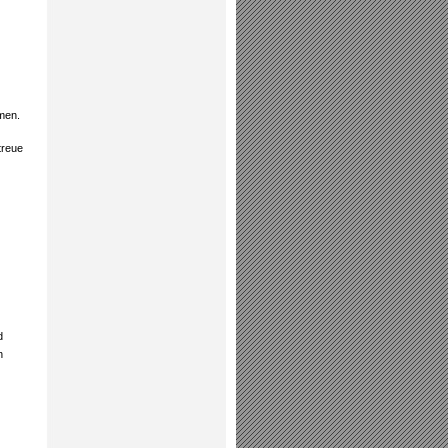
hmen.
treue
d
n