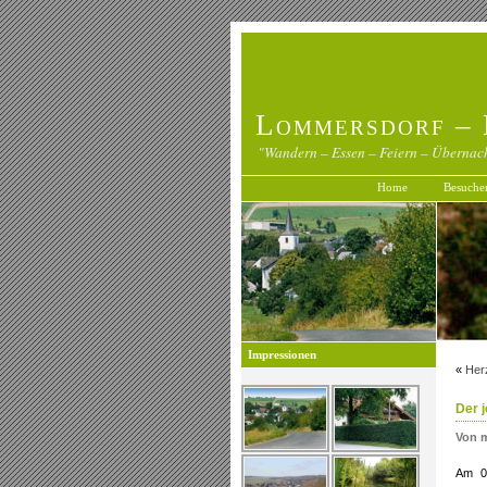
Lommersdorf – 
"Wandern – Essen – Feiern – Übernac
Home
Besuche
Impressionen
«
Her
Der j
Von 
Am 08