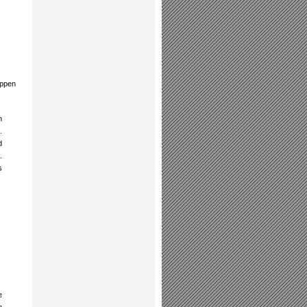
uppen
n
.
d
.
s
e
n