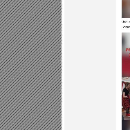
Und d
Schne