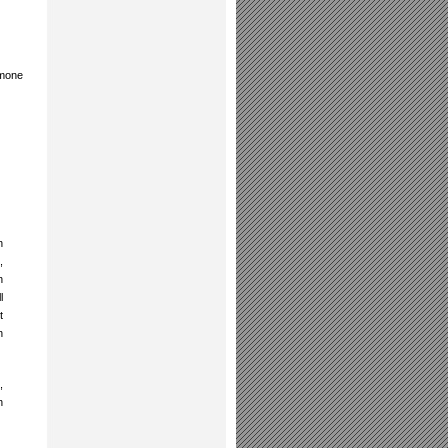
imone
n
,
n
l
t
n
,
n