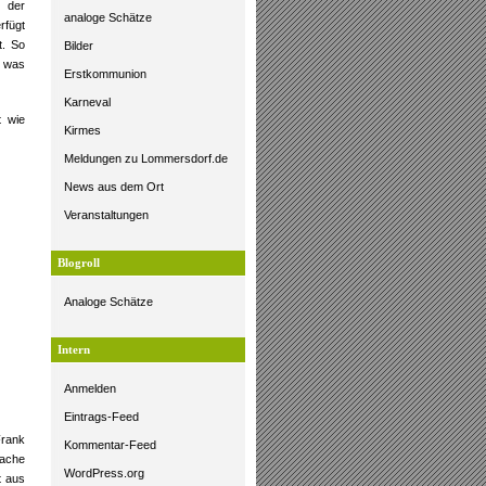
d der
analoge Schätze
rfügt
t. So
Bilder
m was
Erstkommunion
Karneval
t wie
Kirmes
Meldungen zu Lommersdorf.de
News aus dem Ort
Veranstaltungen
Blogroll
Analoge Schätze
Intern
Anmelden
Eintrags-Feed
Frank
Kommentar-Feed
rache
WordPress.org
t aus