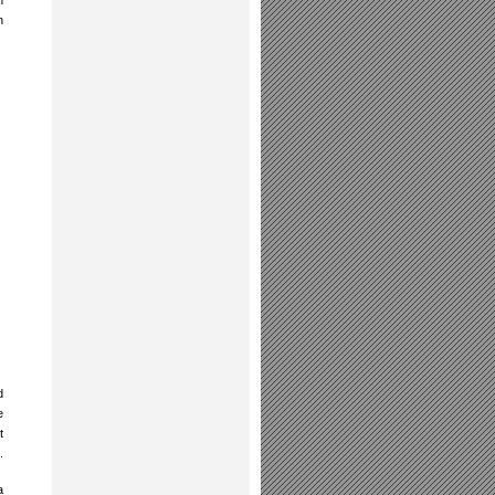
n
d
e
t
.
a