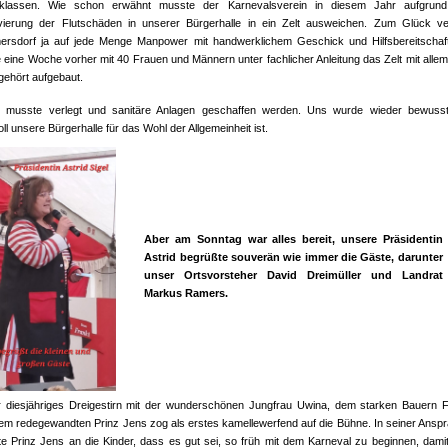
sklassen. Wie schon erwähnt musste der Karnevalsverein in diesem Jahr aufgrun
ierung der Flutschäden in unserer Bürgerhalle in ein Zelt ausweichen. Zum Glück ve
rsdorf ja auf jede Menge Manpower mit handwerklichem Geschick und Hilfsbereitschaf
 eine Woche vorher mit 40 Frauen und Männern unter fachlicher Anleitung das Zelt mit alle
gehört aufgebaut.
 musste verlegt und sanitäre Anlagen geschaffen werden. Uns wurde wieder bewuss
ll unsere Bürgerhalle für das Wohl der Allgemeinheit ist.
Aber am Sonntag war alles bereit, unsere Präsidentin
Astrid begrüßte souverän wie immer die Gäste, darunter
unser Ortsvorsteher David Dreimüller und Landrat
Markus Ramers.
 diesjähriges Dreigestirn mit der wunderschönen Jungfrau Uwina, dem starken Bauern 
em redegewandten Prinz Jens zog als erstes kamellewerfend auf die Bühne. In seiner Ansp
ete Prinz Jens an die Kinder, dass es gut sei, so früh mit dem Karneval zu beginnen, dami