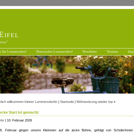
Eifel
hten"
n Sie Lommersdorf
Historisches Lommersdorf
Newsletter
Termine
Imp
zlich willkommen kleiner Lommersdorfer
|
Startseite
|
Möhnesitzung wieder top
»
ecke Start ist gemacht:
mkr
| 10. Februar 2026
. Februar gingen unsere Kleinsten auf die jecke Bühne, gefolgt von SchülerInnen 