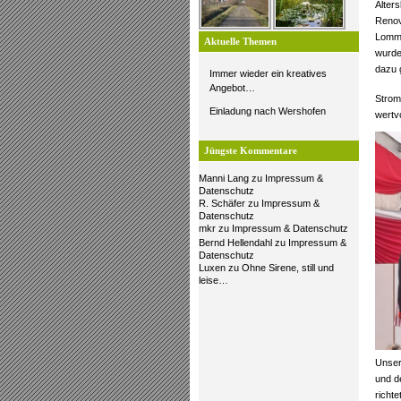
Alter
Renov
Lomme
Aktuelle Themen
wurde
dazu 
Immer wieder ein kreatives
Angebot…
Strom
Einladung nach Wershofen
wertvo
Jüngste Kommentare
Manni Lang
zu
Impressum &
Datenschutz
R. Schäfer
zu
Impressum &
Datenschutz
mkr
zu
Impressum & Datenschutz
Bernd Hellendahl
zu
Impressum &
Datenschutz
Luxen
zu
Ohne Sirene, still und
leise…
Unser
und d
richt