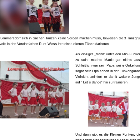
Lommersdorf sich in Sachen Tanzen keine Sorgen machen muss, beweisen die 3 Tanzgr
eweils in den Vereinsfarben Ruet-Wiess ihre einstudierten Tänze darboten.
Als einziger „Mann“ unter den Mini-Funke
zu sein, machte Mattie gar nichts aus
Schließlich war sein Papa, seine Onkel un
sogar sein Opa schon in der Funkengarde
Vielleicht animiert er damit weitere Jung
auf “ Let`s dance“ hin zu trainieren.
Und dann gibt es die Kleinen Funken, di
sind schon eine Altersklasse näher dran a