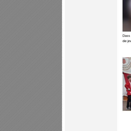
Dass 
die j