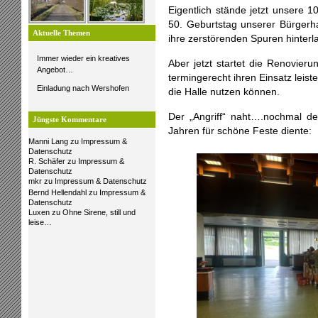
Eigentlich stände jetzt unsere 1
50. Geburtstag unserer Bürgerhal
Aktuelle Themen
ihre zerstörenden Spuren hinterl
Immer wieder ein kreatives
Aber jetzt startet die Renovi
Angebot…
termingerecht ihren Einsatz leist
Einladung nach Wershofen
die Halle nutzen können.
Der „Angriff“ naht….nochmal der
Jüngste Kommentare
Jahren für schöne Feste diente:
Manni Lang
zu
Impressum &
Datenschutz
R. Schäfer
zu
Impressum &
Datenschutz
mkr
zu
Impressum & Datenschutz
Bernd Hellendahl
zu
Impressum &
Datenschutz
Luxen
zu
Ohne Sirene, still und
leise…