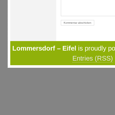
Lommersdorf – Eifel
is proudly p
Entries (RSS)