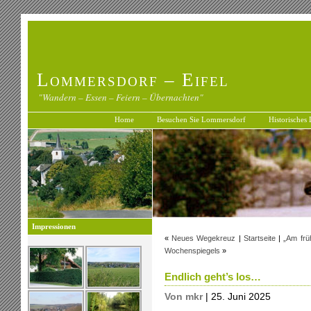
Lommersdorf – Eifel
"Wandern – Essen – Feiern – Übernachten"
Home
Besuchen Sie Lommersdorf
Historisches
Impressionen
«
Neues Wegekreuz
|
Startseite
|
„Am frü
Wochenspiegels
»
Endlich geht’s los…
Von mkr
| 25. Juni 2025