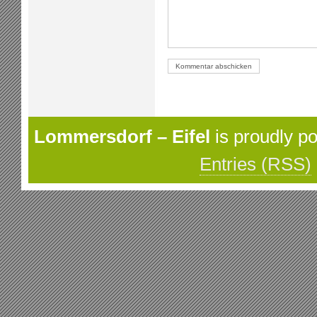
Lommersdorf – Eifel
is proudly p
Entries (RSS)