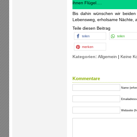
ihnen Flügel….
Bis dahin wünschen wir beiden
Lebensweg, erholsame Nächte, au
Teile diesen Beitrag
teilen
teilen
merken
Kategorien:
Allgemein
|
Keine K
Kommentare
Name (erford
Emailadresse 
Webseite (fre