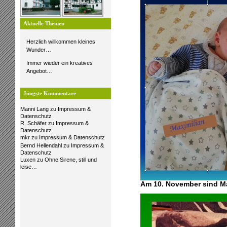
Aktuelle Themen
Herzlich willkommen kleines
Wunder…
Immer wieder ein kreatives
Angebot…
Jüngste Kommentare
Manni Lang
zu
Impressum &
Datenschutz
R. Schäfer
zu
Impressum &
Datenschutz
mkr
zu
Impressum & Datenschutz
Bernd Hellendahl
zu
Impressum &
Datenschutz
Luxen
zu
Ohne Sirene, still und
leise…
Am 10. November sind Ma