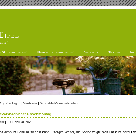
Eifel
hten"
n Sie Lommersdorf
Historisches Lommersdorf
Newsletter
Termine
Imp
 große Tag…
|
Startseite
|
Grünabfall-Sammelstelle
»
evalsnachlese: Rosenmontag
mkr
| 19. Februar 2026
as denn im Februar so sein kann, useliges Wetter, die Sonne zeigte sich um kurz darauf w