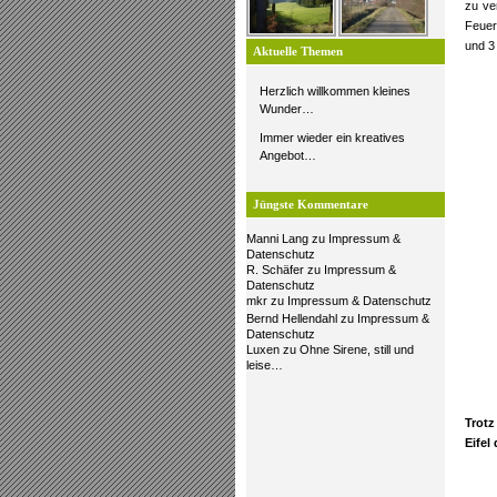
zu ve
Feuer
und 3
Aktuelle Themen
Herzlich willkommen kleines
Wunder…
Immer wieder ein kreatives
Angebot…
Jüngste Kommentare
Manni Lang
zu
Impressum &
Datenschutz
R. Schäfer
zu
Impressum &
Datenschutz
mkr
zu
Impressum & Datenschutz
Bernd Hellendahl
zu
Impressum &
Datenschutz
Luxen
zu
Ohne Sirene, still und
leise…
Trot
Eifel