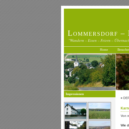
Lommersdorf – 
"Wandern – Essen – Feiern – Übernac
Home
Besuche
Impressionen
«
DER
Karn
Von 
Wie d