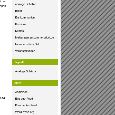
t der
analoge Schätze
uppen
Bilder
Erstkommunion
Karneval
Kirmes
Meldungen zu Lommersdorf.de
News aus dem Ort
Veranstaltungen
Blogroll
Analoge Schätze
Intern
Anmelden
mba-
Eintrags-Feed
Kommentar-Feed
WordPress.org