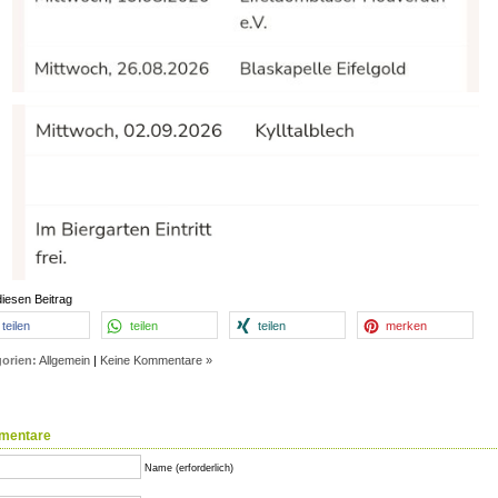
diesen Beitrag
teilen
teilen
teilen
merken
orien:
Allgemein
|
Keine Kommentare »
mentare
Name (erforderlich)