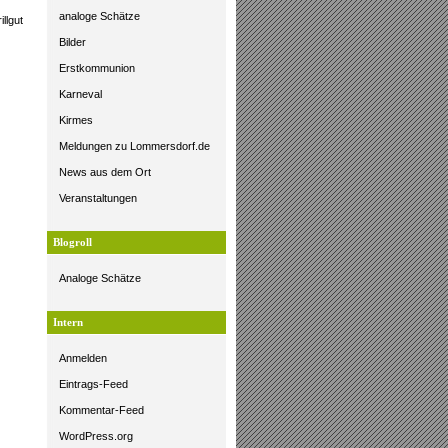
analoge Schätze
llgut
Bilder
Erstkommunion
Karneval
Kirmes
Meldungen zu Lommersdorf.de
News aus dem Ort
Veranstaltungen
Blogroll
Analoge Schätze
Intern
Anmelden
Eintrags-Feed
Kommentar-Feed
WordPress.org