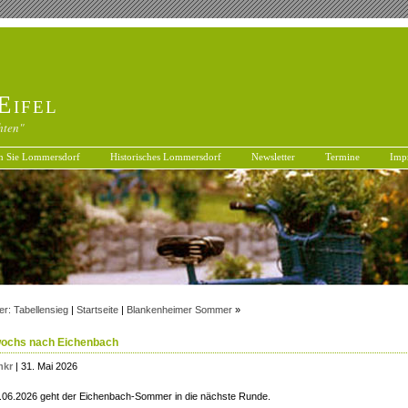
Eifel
hten"
n Sie Lommersdorf
Historisches Lommersdorf
Newsletter
Termine
Imp
r: Tabellensieg
|
Startseite
|
Blankenheimer Sommer
»
wochs nach Eichenbach
mkr
| 31. Mai 2026
.06.2026 geht der Eichenbach-Sommer in die nächste Runde.