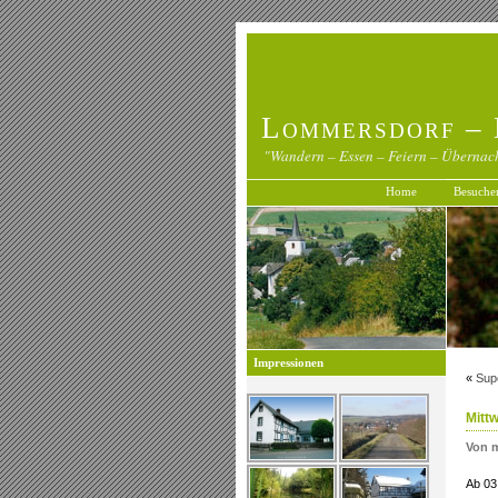
Lommersdorf – 
"Wandern – Essen – Feiern – Übernac
Home
Besuche
Impressionen
«
Supe
Mitt
Von 
Ab 03