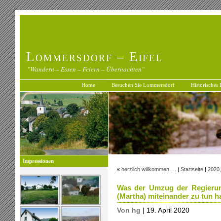
Lommersdorf – Eifel
"Wandern – Essen – Feiern – Übernachten"
Home
Besuchen Sie Lommersdorf
Historisches
Impressionen
«
herzlich willkommen….
|
Startseite
|
2020,
Was der Umzug der Regierun
(Martha) miteinander zu tun 
Von hg
| 19. April 2020