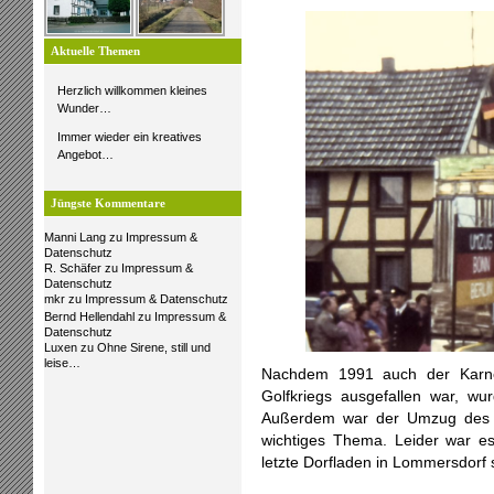
Aktuelle Themen
Herzlich willkommen kleines
Wunder…
Immer wieder ein kreatives
Angebot…
Jüngste Kommentare
Manni Lang
zu
Impressum &
Datenschutz
R. Schäfer
zu
Impressum &
Datenschutz
mkr
zu
Impressum & Datenschutz
Bernd Hellendahl
zu
Impressum &
Datenschutz
Luxen
zu
Ohne Sirene, still und
leise…
Nachdem 1991 auch der Karne
Golfkriegs ausgefallen war, wu
Außerdem war der Umzug des R
wichtiges Thema. Leider war es
letzte Dorfladen in Lommersdorf 