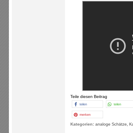
Teile diesen Beitrag
teilen
teilen
merken
Kategorien:
analoge Schätze
,
K