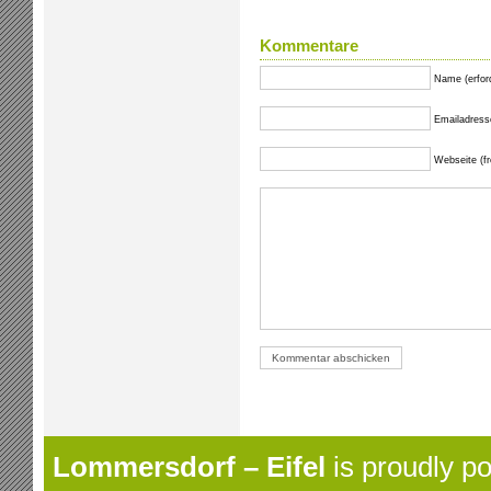
Kommentare
Name (erford
Emailadresse 
Webseite (fre
Lommersdorf – Eifel
is proudly p