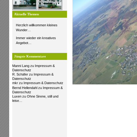
Aktuelle Themen
Herzlich willkommen kleines
Wunder…
Immer wieder ein kreatives
Angebot…
Jüngste Kommentare
Manni Lang
zu
Impressum &
Datenschutz
R. Schäfer
zu
Impressum &
Datenschutz
mkr
zu
Impressum & Datenschutz
Bernd Hellendahl
zu
Impressum &
Datenschutz
Luxen
zu
Ohne Sirene, still und
leise…