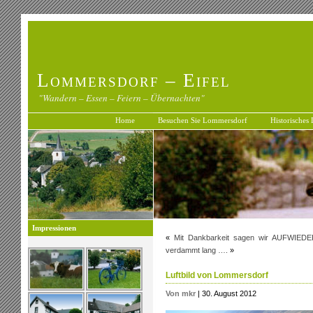
Lommersdorf – Eifel
"Wandern – Essen – Feiern – Übernachten"
Home
Besuchen Sie Lommersdorf
Historisches
Impressionen
«
Mit Dankbarkeit sagen wir AUFWIED
verdammt lang ….
»
Luftbild von Lommersdorf
Von mkr
| 30. August 2012