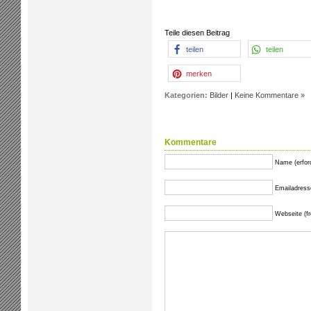
Teile diesen Beitrag
teilen
teilen
merken
Kategorien:
Bilder
|
Keine Kommentare »
Kommentare
Name (erford
Emailadresse 
Webseite (fre