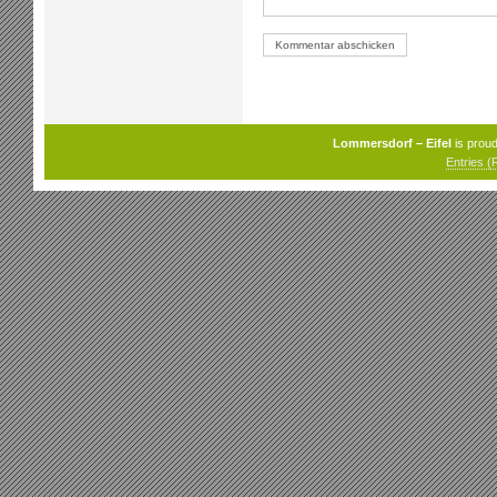
Lommersdorf – Eifel
is prou
Entries (