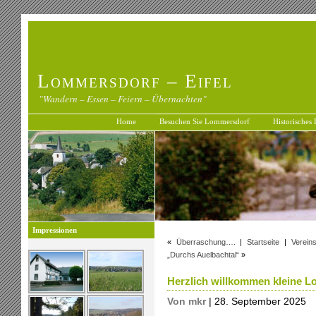
Lommersdorf – Eifel
"Wandern – Essen – Feiern – Übernachten"
Home
Besuchen Sie Lommersdorf
Historisches
Impressionen
«
Überraschung….
|
Startseite
|
Verein
„Durchs Auelbachtal“
»
Herzlich willkommen kleine 
Von mkr
| 28. September 2025