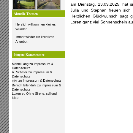
am Dienstag, 23.09.2025, hat sie
Julia und Stephan freuen sich
Aktuelle Themen
Herzlichen Glückwunsch sagt 
Loren ganz viel Sonnenschein a
Herzlich willkommen kleines
Wunder…
Immer wieder ein kreatives
Angebot…
Jüngste Kommentare
Manni Lang
zu
Impressum &
Datenschutz
R. Schäfer
zu
Impressum &
Datenschutz
mkr
zu
Impressum & Datenschutz
Bernd Hellendahl
zu
Impressum &
Datenschutz
Luxen
zu
Ohne Sirene, still und
leise…