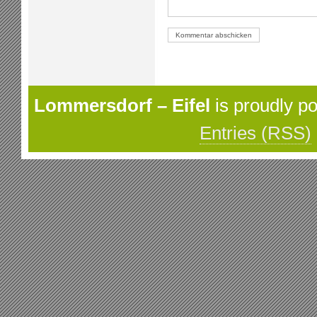
Lommersdorf – Eifel
is proudly p
Entries (RSS)