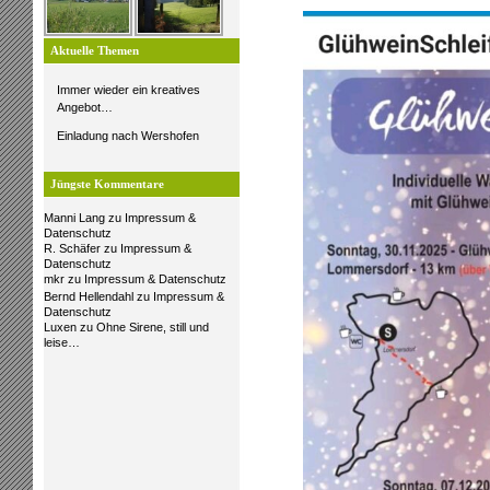
Aktuelle Themen
Immer wieder ein kreatives
Angebot…
Einladung nach Wershofen
Jüngste Kommentare
Manni Lang
zu
Impressum &
Datenschutz
R. Schäfer
zu
Impressum &
Datenschutz
mkr
zu
Impressum & Datenschutz
Bernd Hellendahl
zu
Impressum &
Datenschutz
Luxen
zu
Ohne Sirene, still und
leise…