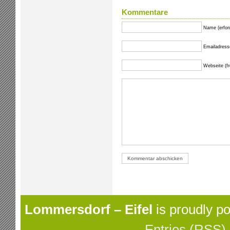
Kommentare
Name (erford
Emailadresse 
Webseite (fre
Lommersdorf – Eifel
is proudly p
Entries (RSS)